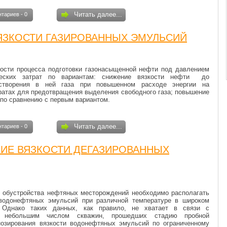
Читать далее...
тариев - 0
ЯЗКОСТИ ГАЗИРОВАННЫХ ЭМУЛЬСИЙ
ости процесса подго­товки газонасыщенной нефти под давлением
ических затрат по вариантам: снижение вязкости нефти до
створения в ней газа при по­вышенном расходе энергии на
аратах для предотвращения выделения свободного газа; повышение
по сравнению с первым вари­антом.
Читать далее...
тариев - 0
ИЕ ВЯЗКОСТИ ДЕГАЗИРОВАННЫХ
и обустройства нефтяных месторождений необходимо располагать
 водонефтяных эмульсий при различной температуре в широком
. Однако таких дан­ных, как правило, не хватает в связи с
 и небольшим числом скважин, прошедших стадию пробной
нозирования вязкости водонефтяных эмульсий по ограниченному