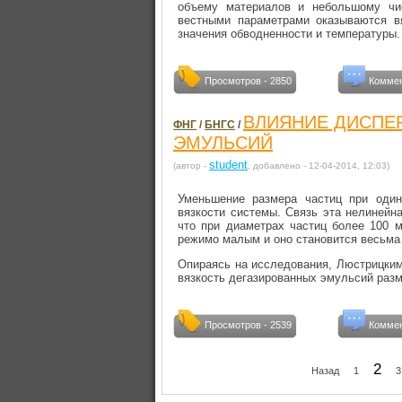
объему материалов и неболь­шому чи
вестными параметрами оказываются в
значения обводненности и темпе­ратуры.
Просмотров - 2850
Коммен
ВЛИЯНИЕ ДИСПЕ
ФНГ
/
БНГС
/
ЭМУЛЬСИЙ
student
(автор -
, добавлено - 12-04-2014, 12:03)
Уменьшение размера частиц при один
вязкости системы. Связь эта нелинейна
что при диаметрах частиц более 100 м
режимо малым и оно становится весьма 
Опираясь на исследования, Люстрицки
вязкость дегазированных эмульсий разм
Просмотров - 2539
Коммен
2
Назад
1
3