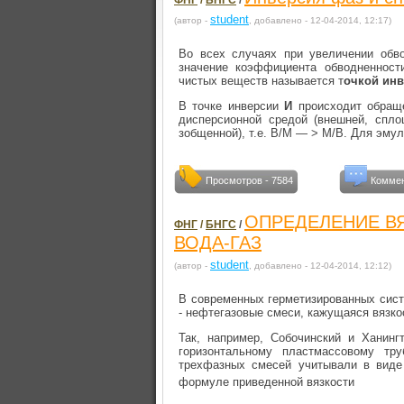
ФНГ
/
БНГС
/
student
(автор -
, добавлено - 12-04-2014, 12:17)
Во всех случаях при увеличении обво
значение коэффициента обводненнос
чистых веществ называется т
очкой ин
В точке инверсии
И
происходит обраще
дисперсионной средой (внешней, спло
зобщенной), т.е. В/М — > М/В. Для эмул
Просмотров - 7584
Коммен
ОПРЕДЕЛЕНИЕ В
ФНГ
/
БНГС
/
ВОДА-ГАЗ
student
(автор -
, добавлено - 12-04-2014, 12:12)
В современных герметизированных сист
- нефтегазовые смеси, кажущаяся вязко
Так, например, Собочинский и Ханинг
горизонтальному пластмассовому тр
трехфазных смесей учитывали в вид
формуле приведенной вязкости