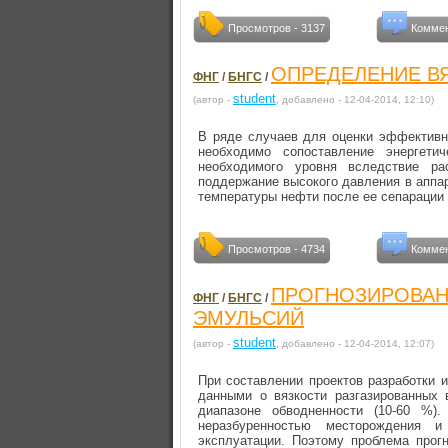
Просмотров - 3137
Коммен
ОПРЕДЕЛЕНИЕ В
ФНГ
/
БНГС
/
student
(автор -
, добавлено - 12-04-2014, 12:10)
В ряде случаев для оценки эффективн
необходимо сопостав­ление энергет
необходимого уровня вследствие ра
поддержание высокого давления в ап­п
температуры нефти после ее сепарации 
Просмотров - 4734
Коммен
ПРОГНОЗИРОВАН
ФНГ
/
БНГС
/
ЭМУЛЬСИЙ
student
(автор -
, добавлено - 12-04-2014, 12:07)
При составлении проектов разработки 
данными о вязкости разгазированных
диапазоне обводненности (10-60 %)
неразбуренностью месторож­дения
эксплуатации. Поэтому проблема прог