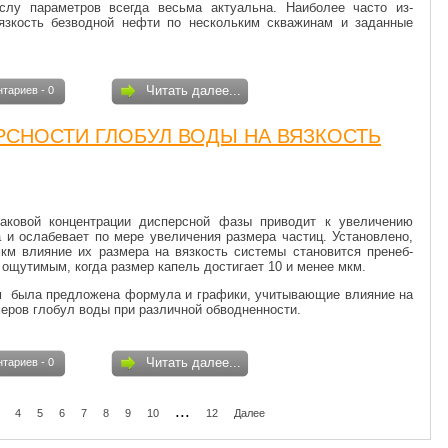
слу параметров всегда весьма актуальна. Наиболее часто из­
язкость безводной нефти по нескольким скважинам и заданные
Читать далее...
тариев - 0
РСНОСТИ ГЛОБУЛ ВОДЫ НА ВЯЗКОСТЬ
аковой концентрации дисперсной фазы приводит к увеличению
 и ослабевает по мере увели­чения размера частиц. Установлено,
км влияние их размера на вязкость системы становится пренеб­
ощутимым, когда размер ка­пель достигает 10 и менее мкм.
м была предложена формула и графики, учитывающие влияние на
еров глобул воды при раз­личной обводненности.
Читать далее...
тариев - 0
...
4
5
6
7
8
9
10
12
Далее