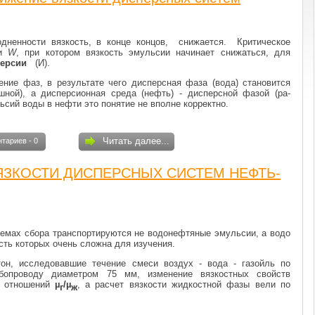
дненности вязкость, в конце концов, снижается. Критическое
ти
W
, при котором вязкость эмульсии начинает снижаться, для
версии
(И).
ние фаз, в результате чего дисперсная фаза (вода) становится
шной), а дисперсионная среда (нефть) - дисперсной фазой (ра­
ьсий воды в нефти это понятие не вполне корректно.
Читать далее...
тариев - 0
ЯЗКОСТИ ДИСПЕРСНЫХ СИСТЕМ НЕФТЬ-
емах сбора транспор­тируются не водонефтяные эмульсии, а водо
сть которых очень сложна для изучения.
тон, исследо­вавшие течение смеси воздух - вода - газойль по
убопроводу диаметром 75 мм, изменение вязкостных свойств
е отношений
µ
/µ
, а рас­чет вязкости жидкостной фазы вели по
г
ж