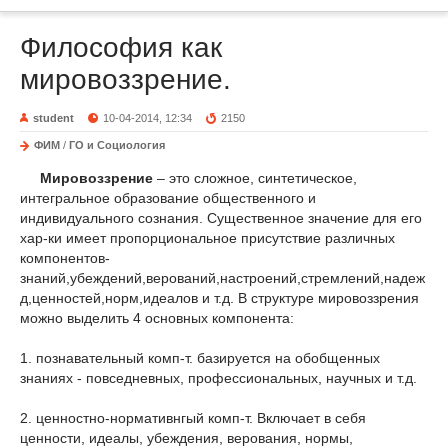
Философия как
мировоззрение.
student
10-04-2014, 12:34
2150
ФИМ
/
ГО и Социология
Мировоззрение
– это сложное, синтетическое,
интегральное образование общественного и
индивидуального сознания. Существенное значение для его
хар-ки имеет пропорциональное присутствие различных
компонентов-
знаний,убеждений,верований,настроений,стремлений,надеж
д,ценностей,норм,идеалов и т.д. В структуре мировоззрения
можно выделить 4 основных компонента:
1. познавательный комп-т. базируется на обобщенных
знаниях - повседневных, профессиональных, научных и т.д.
2. ценностно-нормативнгый комп-т. Включает в себя
ценности, идеалы, убеждения, верования, нормы,