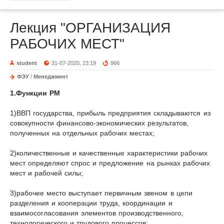
Лекция "ОРГАНИЗАЦИЯ
РАБОЧИХ МЕСТ"
student
31-07-2020, 23:19
966
ФЭУ
/
Менеджмент
1.Функции РМ
1)ВВП государства, прибыль предпри­ятия складываются из
совокупности финансово-экономических резуль­татов,
полученных на отдельных рабочих местах;
2)количественные и качественные характеристики рабочих
мест опреде­ляют спрос и предложение на рынках рабочих
мест и рабочей силы;
3)рабочее место выступает первичным звеном в цепи
разделения и коо­перации труда, координации и
взаимосогласования элементов произ­водственного,
технологического и трудового процессов;