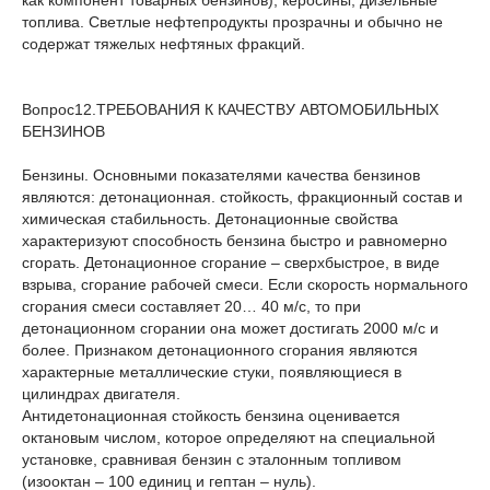
как компонент товарных бензинов), керосины, дизельные
топлива. Светлые нефтепродукты прозрачны и обычно не
содержат тяжелых нефтяных фракций.
Вопрос12.ТРЕБОВАНИЯ К КАЧЕСТВУ АВТОМОБИЛЬНЫХ
БЕНЗИНОВ
Бензины. Основными показателями качества бензинов
являются: детонационная. стойкость, фракционный состав и
химическая стабильность. Детонационные свойства
характеризуют способность бензина быстро и равномерно
сгорать. Детонационное сгорание – сверхбыстрое, в виде
взрыва, сгорание рабочей смеси. Если скорость нормального
сгорания смеси составляет 20… 40 м/с, то при
детонационном сгорании она может достигать 2000 м/с и
более. Признаком детонационного сгорания являются
характерные металлические стуки, появляющиеся в
цилиндрах двигателя.
Антидетонационная стойкость бензина оценивается
октановым числом, которое определяют на специальной
установке, сравнивая бензин с эталонным топливом
(изооктан – 100 единиц и гептан – нуль).