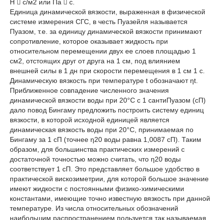
Н  с/м2 или Па  с.
Единица динамической вязкости, выраженная в физической
системе измерения СГС, в честь Пуазейля называется
Пуазом, т.е. за единицу динамической вязкости принимают
сопротивление, которое оказывает жидкость при
относительном перемещении двух ее слоев площадью 1
см2, отстоящих друг от друга на 1 см, под влиянием
внешней силы в 1 дн при скорости перемещения в 1 см 1 с.
Динамическую вязкость при температуре t обозначают ηt.
Приближенное совпадение численного значения
динамической вязкости воды при 20°С с 1 сантиПуазом (сП)
дало повод Бингаму предложить построить систему единиц
вязкости, в которой исходной единицей является
динамическая вязкость воды при 20°С, принимаемая по
Бингаму за 1 сП (точнее η20 воды равна 1,0087 сП). Таким
образом, для большинства практических измерений с
достаточной точностью можно считать, что η20 воды
соответствует 1 сП. Это представляет большое удобство в
практической вискозиметрии, для которой большое значение
имеют жидкости с постоянными физико-химическими
константами, имеющие точно известную вязкость при данной
температуре. Из числа относительных обозначений
наибольшим распространением пользуется так называемая