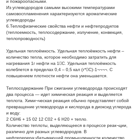
и пожароопасными.
Из углеводородов самыми высокими температурами
самовоспламенения характеризуются ароматические
углеводороды
6.Теплофизические свойства нефти и нефтепродуктов
(теплоемкость, теплосодержание, излучение, конвекция,
теплопроводность)
Удельная теплоёмкость. Удельная теплоёмкость нефти –
количество тепла, которое необходимо затратить для
нагревания 1г нефти на 1С. Удельная теплоёмкость
колеблется в пределах 0,4 – 0,5 кал (г*С)-1¬¬¬¬. С
повышением плотности нефти она уменьшается.
Теплосодержание При сжигании углеводорода происходят
два процесса — идет химическая реакция и выделяется
теплота. Хими¬ческая реакция обычно представляет собой
превращение углеводорода и кислорода в диоксид углерода
и воду:
2 С6Н6 + 15 02 12 С02 + 6 Н20 + тепло.
Количество теплоты, выделяющееся в процессе реак¬ции,
различно для разных углеводородов. В
нефтеперера¬батывающей промышленности количество