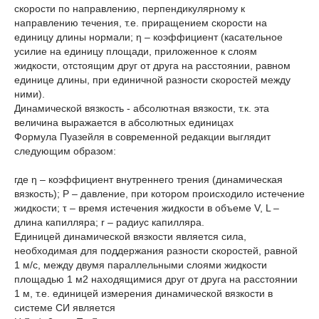
скорости по направлению, перпендикулярному к
направлению течения, т.е. приращением скорости на
единицу длины нормали; η – коэффициент (касательное
усилие на единицу площади, приложенное к слоям
жидкости, отстоящим друг от друга на расстоянии, равном
единице длины, при единичной разности скоростей между
ними).
Динамической вязкость - абсолютная вязкости, т.к. эта
величина выражается в абсолютных единицах
Формула Пуазейля в современной редакции выглядит
следующим образом:
где η – коэффициент внутреннего трения (динамическая
вязкость); Р – давление, при котором происходило истечение
жидкости; τ – время истечения жидкости в объеме V, L –
длина капилляра; r – радиус капилляра.
Единицей динамической вязкости является сила,
необходимая для поддержания разности скоростей, равной
1 м/с, между двумя параллельными слоями жидкости
площадью 1 м2 находящимися друг от друга на расстоянии
1 м, т.е. единицей измерения динамической вязкости в
системе СИ является