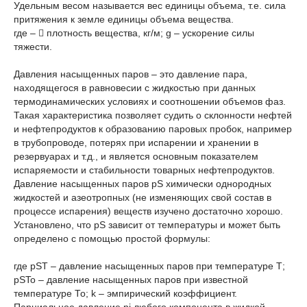
Удельным весом называется вес единицы объема, т.е. сила
притяжения к земле единицы объема вещества.
где –  плотность вещества, кг/м; g – ускорение силы
тяжести.
Давления насыщенных паров – это давление пара,
находящегося в равновесии с жидкостью при данных
термодинамических условиях и соотношении объемов фаз.
Такая характеристика позволяет судить о склонности нефтей
и нефтепродуктов к образованию паровых пробок, например
в трубопроводе, потерях при испарении и хранении в
резервуарах и т.д., и является основным показателем
испаряемости и стабильности товарных нефтепродуктов.
Давление насыщенных паров рS химически однородных
жидкостей и азеотропных (не изменяющих свой состав в
процессе испарения) веществ изучено достаточно хорошо.
Установлено, что рS зависит от температуры и может быть
определено с помощью простой формулы:
где рST – давление насыщенных паров при температуре Т;
рSTo – давление насыщенных паров при известной
температуре То; k – эмпирический коэффициент.