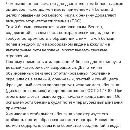
Чем выше степень сжатия для двигателя, тем более высокое
октановое число должен иметь применяемый бензин. В
целях повышения октанового числа к бензину добавляют
антидетонатор -тетраэтилсвинец (ТЭС).
Такой бензин называется этилированным. Бензин,
содержащий в своем составе тетраэтилсвинец, ядовит и
требует осторожности в обращении с ним. Такой бензин,
попав в жидком или парообразном виде на кожу или в
дыхательные пути человека, может вызвать тяжелые
отравления.
Поэтому применять этилированный бензин для мытья рук и
деталей категорически запрещается. Для отличия
обыкновенных бензинов от этилированных последние
окрашивают в зеленый, оранжевый, желтый и синий цвета.
Фракционный состав характеризует испаряемость бензина
(дизельного топлива) и определяется по ГОСТ 2177-82. При
этом отмечаются температуры начала и конца кипения. Об
испаряемости бензина судят по температурам выпаривания
при отгоне.
Химическая стабильность бензина характеризует его
стойкость против образования смол и нагара. Бензин ее
должен содержать серы или сернистых соединений и воды,