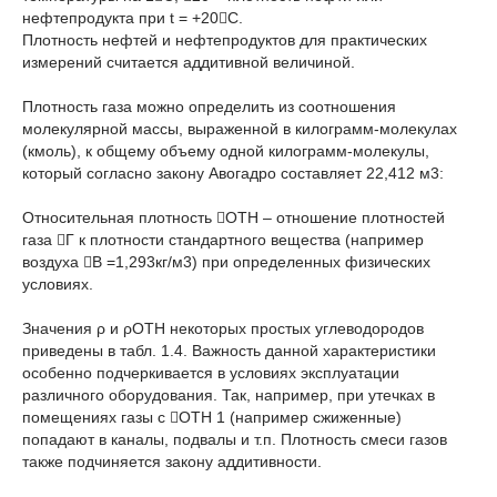
нефтепродукта при t = +20С.
Плотность нефтей и нефтепродуктов для практических
измерений считается аддитивной величиной.
Плотность газа можно определить из соотношения
молекулярной массы, выраженной в килограмм-молекулах
(кмоль), к общему объему одной килограмм-молекулы,
который согласно закону Авогадро составляет 22,412 м3:
Относительная плотность ОТН – отношение плотностей
газа Г к плотности стандартного вещества (например
воздуха В =1,293кг/м3) при определенных физических
условиях.
Значения ρ и ρОТН некоторых простых углеводородов
приведены в табл. 1.4. Важность данной характеристики
особенно подчеркивается в условиях эксплуатации
различного оборудования. Так, например, при утечках в
помещениях газы с ОТН 1 (например сжиженные)
попадают в каналы, подвалы и т.п. Плотность смеси газов
также подчиняется закону аддитивности.