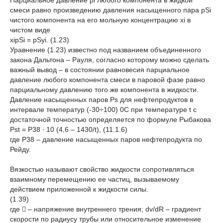
Парциальное давление рi любого компонента в жидкой
смеси равно произведению давления насыщенного пара рSi
чистого компонента на его мольную концентрацию хi в
чистом виде
хiрSi = рSyi. (1.23)
Уравнение (1.23) известно под названием объединенного
закона Дальтона – Рауля, согласно которому можно сделать
важный вывод – в состоянии равновесия парциальное
давление любого компонента смеси в паровой фазе равно
парциальному давлению того же компонента в жидкости.
Давление насыщенных паров Рs для нефтепродуктов в
интервале температур (-30÷100) 0С при температуре t с
достаточной точностью определяется по формуле Рыбакова
Рst = Р38 · 10 (4,6 – 1430/t), (11.1.6)
где Р38 – давление насыщенных паров нефтепродукта по
Рейду.
Вязкостью называют свойство жидкости сопротивляться
взаимному перемещению ее частиц, вызываемому
действием приложенной к жидкости силы.
(1.39)
где  – напряжение внутреннего трения; dv/dR – градиент
скорости по радиусу трубы или относительное изменение