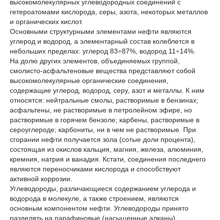
высокомолекулярных углеводородных соединений с
гетероатомами кислорода, серы, азота, некоторых металлов
и органических кислот.
Основными структурными элементами нефти являются
углерод и водород, а элементарный состав колеблется в
небольших пределах: углерод 83÷87%, водород 11÷14%.
На долю других элементов, объединяемых группой,
смолисто-асфальтеновые вещества представляют собой
высокомолекулярные органические соединения,
содержащие углерод, водород, серу, азот и металлы. К ним
относятся: нейтральные смолы, растворимые в бензинах;
асфальтены, не растворимые в петролейном эфире, но
растворимые в горячем бензоле; карбены, растворимые в
сероуглероде; карбониты, ни в чем не растворимые. При
сгорании нефти получается зола (сотые доли процента),
состоящая из окислов кальция, магния, железа, алюминия,
кремния, натрия и ванадия. Кстати, соединения последнего
являются переносчиками кислорода и способствуют
активной коррозии.
Углеводороды, различающиеся содержанием углерода и
водорода в молекуле, а также строением, являются
основным компонентом нефти. Углеводороды принято
разделять на парафиновые (насыщенные алканы),