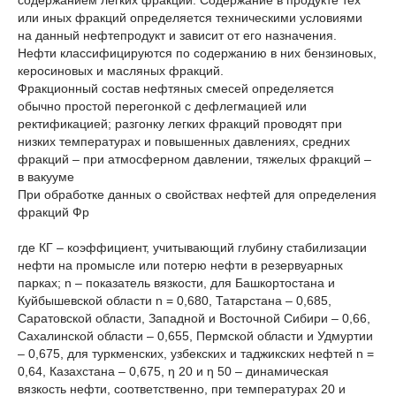
содержанием легких фракций. Содержание в продукте тех
или иных фракций определяется техническими условиями
на данный нефтепродукт и зависит от его назначения.
Нефти классифицируются по содержанию в них бензиновых,
керосиновых и масляных фракций.
Фракционный состав нефтяных смесей определяется
обычно простой перегонкой с дефлегмацией или
ректификацией; разгонку легких фракций проводят при
низких температурах и повышенных давлениях, средних
фракций – при атмосферном давлении, тяжелых фракций –
в вакууме
При обработке данных о свойствах нефтей для определения
фракций Фр
где КГ – коэффициент, учитывающий глубину стабилизации
нефти на промысле или потерю нефти в резервуарных
парках; n – показатель вязкости, для Башкортостана и
Куйбышевской области n = 0,680, Татарстана – 0,685,
Саратовской области, Западной и Восточной Сибири – 0,66,
Сахалинской области – 0,655, Пермской области и Удмуртии
– 0,675, для туркменских, узбекских и таджикских нефтей n =
0,64, Казахстана – 0,675, η 20 и η 50 – динамическая
вязкость нефти, соответственно, при температурах 20 и