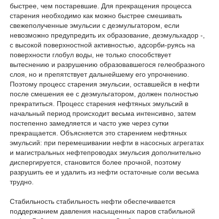
быстрее, чем постаревшие. Для прекращения процесса
старения необходимо как можно быстрее смешивать
свежеполученные эмульсии с деэмульгатором, если
невозможно предупредить их образование, деэмульхадор -,
с высокой поверхностной активностью, адсорби-руясь на
поверхности глобул воды, не только способствует
вытеснению и разрушению образовавшегося гелеобразного
слоя, но и препятствует дальнейшему его упрочнению.
Поэтому процесс старения эмульсии, оставшейся в нефти
после смешения ее с деэмульгатором, должен полностью
прекратиться. Процесс старения нефтяных эмульсий в
начальный период происходит весьма интенсивно, затем
постепенно замедляется и часто уже через сутки
прекращается. Объясняется это старением нефтяных
эмульсий: при перемешивании нефти в насосных агрегатах
и магистральных нефтепроводах эмульсия дополнительно
диспергируется, становится более прочной, поэтому
разрушить ее и удалить из нефти остаточные соли весьма
трудно.
Стабильность стабильность нефти обеспечивается
поддержанием давления насыщенных паров стабильной