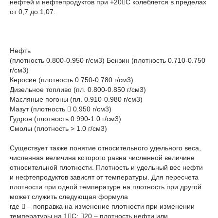
нефтей и нефтепродуктов при +20С колеблется в пределах
от 0,7 до 1,07.
Нефть
(плотность 0.800-0.950 г/см3) Бензин (плотность 0.710-0.750
г/см3)
Керосин (плотность 0.750-0.780 г/см3)
Дизельное топливо (пл. 0.800-0.850 г/см3)
Масляные погоны (пл. 0.910-0.980 г/см3)
Мазут (плотность  0.950 г/см3)
Гудрон (плотность 0.990-1.0 г/см3)
Смолы (плотность > 1.0 г/см3)
Существует также понятие относительного удельного веса,
численная величина которого равна численной величине
относительной плотности. Плотность и удельный вес нефти
и нефтепродуктов зависят от температуры. Для пересчета
плотности при одной температуре на плотность при другой
может служить следующая формула
где  – поправка на изменение плотности при изменении
температуры на 1С; 20 – плотность нефти или