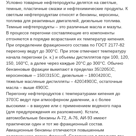
Условно товарные нефтепродукты делятся на светлые,
темные, пластичные смазки и нефтехимические продукты. К
светлым нефтепродуктам относят и бензины, керосины,
топлива для реактивных двигателей, дизельные топлива.
Темные нефтепродукты – это различные масла и мазуты.
В процессе перегонки составляющие его компоненты
отгоняются в порядке возрастания их температур кипения.
При определении фракционного состава по ГОСТ 2177-82
перегонку ведут до 300°С. При этом отмечают температуру
начала перегонки (н. к.) и объемы дистиллятов при 100, 120,
150, 160°С, а далее через каждые 20°С до 300°С. Обычно
бензиновые фракции выкипают в пределах 35205С,
керосиновые – 150315С, дизельные – 180420С,
тяжелые масляные дистилляты – 420490С, остаточные
масла – выше 490С.
Перегонку нефтепродуктов с температурами кипения до
370С ведут при атмосферном давлении, а с более
высокими – в вакууме или с применением водяного пара
(для предупреждения их разложения). Кстати,
автомобильные бензины А-72, А-76, АИ-93 имеют
практически один и тот же фракционный состав.
Авиационные бензины отличаются повышенным