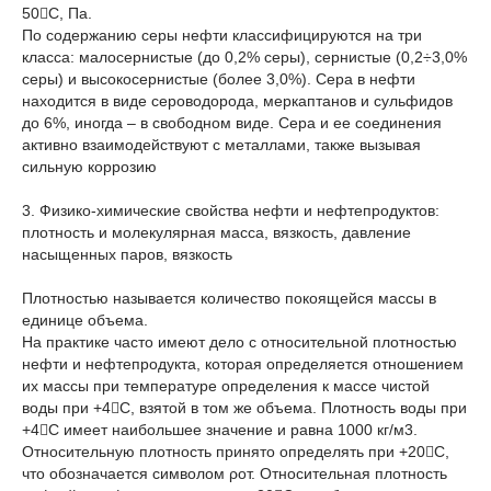
50С, Па.
По содержанию серы нефти классифицируются на три
класса: малосернистые (до 0,2% серы), сернистые (0,2÷3,0%
серы) и высокосернистые (более 3,0%). Сера в нефти
находится в виде сероводорода, меркаптанов и сульфидов
до 6%, иногда – в свободном виде. Сера и ее соединения
активно взаимодействуют с металлами, также вызывая
сильную коррозию
3. Физико-химические свойства нефти и нефтепродуктов:
плотность и молекулярная масса, вязкость, давление
насыщенных паров, вязкость
Плотностью называется количество покоящейся массы в
единице объема.
На практике часто имеют дело с относительной плотностью
нефти и нефтепродукта, которая определяется отношением
их массы при температуре определения к массе чистой
воды при +4С, взятой в том же объема. Плотность воды при
+4С имеет наибольшее значение и равна 1000 кг/м3.
Относительную плотность принято определять при +20С,
что обозначается символом ρот. Относительная плотность