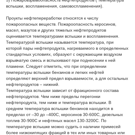
5) Пожаровзрывоопасность нефтепродуктов ( температура
вспышки, воспламенения, самовоспламенения).
Проукты нефтепереработки относятся к числу
пожароопасных веществ. Пожароопасность керосинов,
масел, мазутов и других тяжелых нефтепродуктов
оценивается температурами вспышки и воспламенения.
Температурой вспышки называется температура, при
которой пары нефтепродукта, нагреваемого в определенных
стандартных условиях, образуют с окружающим воздухом
взрывчатую смесь и вспыхивают при поднесении к ней
пламени. Следует отметить, что при определении
температуры вспышки бензинов и легких нефтей
определяют верхний предел взрываемости, а для остальных
нефтепродуктов – нижний.
Температура вспышки зависит от фракционного состава
нефтепродуктов. Чем ниже пределы перегонки
нефтепродукта, тем ниже и температура вспышки. В
среднем температура вспышки бензинов находится в
пределах от –30 до –400С, керосинов 30-600С, дизельных
топлив 30-900С и нефтяных масел 130-3200С. По
температуре вспышке можно судить о наличии примесей
более низкокипящих фракций в тех или иных товарных или