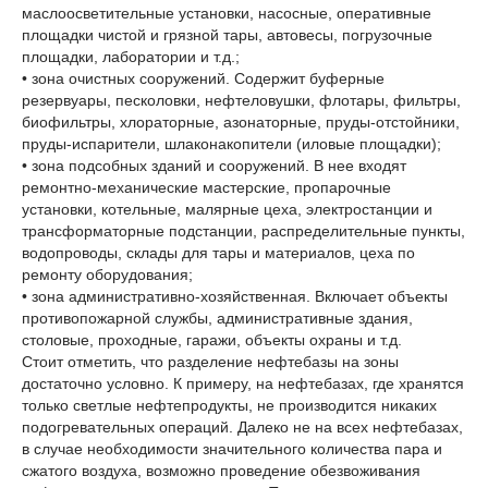
маслоосветительные установки, насосные, оперативные
площадки чистой и грязной тары, автовесы, погрузочные
площадки, лаборатории и т.д.;
• зона очистных сооружений. Содержит буферные
резервуары, песколовки, нефтеловушки, флотары, фильтры,
биофильтры, хлораторные, азонаторные, пруды-отстойники,
пруды-испарители, шлаконакопители (иловые площадки);
• зона подсобных зданий и сооружений. В нее входят
ремонтно-механические мастерские, пропарочные
установки, котельные, малярные цеха, электростанции и
трансформаторные подстанции, распределительные пункты,
водопроводы, склады для тары и материалов, цеха по
ремонту оборудования;
• зона административно-хозяйственная. Включает объекты
противопожарной службы, административные здания,
столовые, проходные, гаражи, объекты охраны и т.д.
Стоит отметить, что разделение нефтебазы на зоны
достаточно условно. К примеру, на нефтебазах, где хранятся
только светлые нефтепродукты, не производится никаких
подогревательных операций. Далеко не на всех нефтебазах,
в случае необходимости значительного количества пара и
сжатого воздуха, возможно проведение обезвоживания