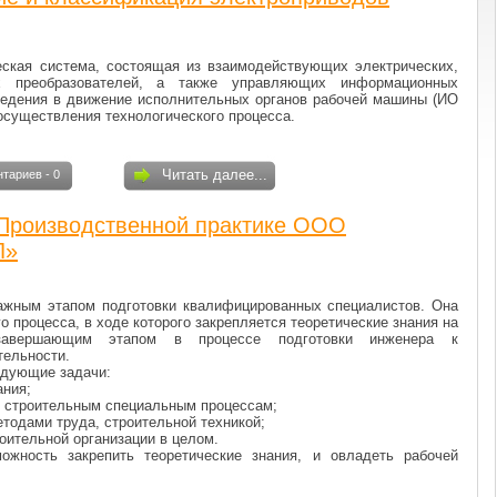
ская система, состоящая из взаимодействующих электрических,
их преобразователей, а также управляющих информационных
ведения в движение исполнительных органов рабочей машины (ИО
осуществления технологического процесса.
Читать далее...
тариев - 0
 Производственной практике ООО
Л»
важным этапом подготовки квалифицированных специалистов. Она
 процесса, в ходе которого закрепляется теоретические знания на
 завершающим этапом в процессе подготовки инженера к
тельности.
едующие задачи:
ания;
м строительным специальным процессам;
етодами труда, строительной техникой;
оительной организации в целом.
ожность закрепить теоретические знания, и овладеть рабочей