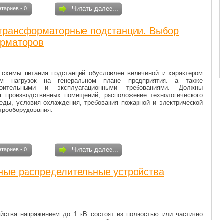
Читать далее...
тариев - 0
трансформаторные подстанции. Выбор
орматоров
 схемы питания подстанций обусловлен величиной и характером
ием нагрузок на генеральном плане предприятия, а также
строительными и эксплуатационными требованиями. Должны
я производственных помещений, расположение техно­логического
еды, условия охлаждения, требования пожарной и электрической
трооборудования.
Читать далее...
тариев - 0
ные распределительные устройства
йства напряжением до 1 кВ состоят из полностью или частично