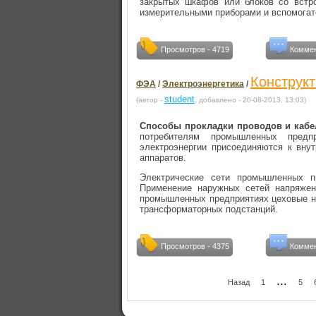
закрытых шкафов или бло­ков со встр
измерительными приборами и вспомогат
Просмотров - 4719
Коммен
Конструк
ФЭА
/
Электроэнергетика
/
student
(автор -
, добавлено - 20-08-2013, 13:03)
Способы прокладки проводов и кабе
потребителям промышлен­ных предп
электроэнергии присоединяются к вн
аппаратов.
Электрические сети промышленных п
Применение наружных сетей напряжен
промышленных предприятиях цеховые на
трансформаторных подстанций.
Просмотров - 4375
Коммен
...
Назад
1
5