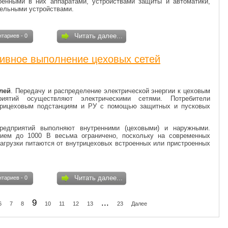
оенными в них аппаратами, устройствами защиты и ав­томатики,
ельными уст­ройствами.
Читать далее...
тариев - 0
тивное выполнение цеховых сетей
лей
.
Передачу и распреде­ление электрической энергии к цеховым
риятий осуществляют электрическими сетями. Потреби­тели
утрицеховым подстанциям и РУ с помощью защитных и пусковых
редприятий выполняют внутренними (цеховыми) и наружными.
ием до 1000 В весьма ограничено, по­скольку на современных
­грузки питаются от внутрицеховых встроенных или пристроенных
Читать далее...
тариев - 0
9
...
6
7
8
10
11
12
13
23
Далее