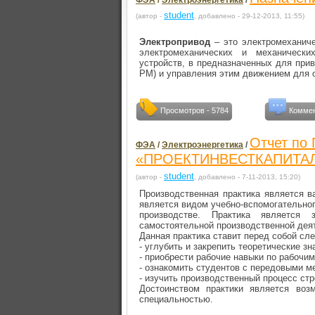
ФЭА
/
Электроэнергетика
/
student
(автор -
, добавлено - 29-12-2013, 11:55)
Электропривод
– это электромеханиче
электромеханических и механическ
устройств, в предназначенных для при
РМ) и управления этим движением для 
Просмотров - 5784
Коммен
Отчет по
ФЭА
/
Электроэнергетика
/
«ПРОЕКТИНВЕСТКАПИТА
student
(автор -
, добавлено - 7-11-2013, 15:20)
Производственная практика является 
является видом учебно-вспомогательного
производстве. Практика является
самостоятельной производственной дея
Данная практика ставит перед собой сл
- углубить и закрепить теоретические зн
- приобрести рабочие навыки по рабочи
- ознакомить студентов с передовыми м
- изучить производственный процесс стр
Достоинством практики является возм
специальностью.