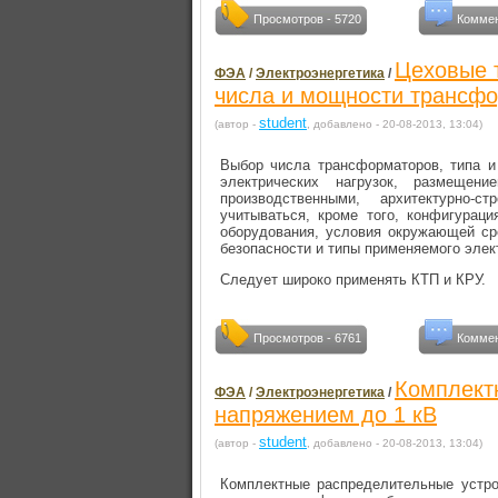
Просмотров - 5720
Коммен
Цеховые 
ФЭА
/
Электроэнергетика
/
числа и мощности трансф
student
(автор -
, добавлено - 20-08-2013, 13:04)
Выбор числа трансформаторов, типа и
электрических нагрузок, размещен
производственными, архитектурно-
учитываться, кроме того, конфигураци
оборудования, условия окружающей ср
безопасности и типы применяемого элек
Следует широко применять КТП и КРУ.
Просмотров - 6761
Коммен
Комплект
ФЭА
/
Электроэнергетика
/
напряжением до 1 кВ
student
(автор -
, добавлено - 20-08-2013, 13:04)
Комплектные распределительные устро