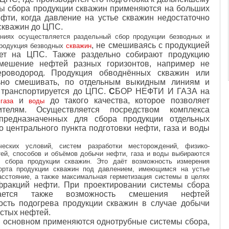
мы сбора продукции скважин применяются на больших
ти, когда давление на устье скважин недостаточно
скважин до ЦПС.
ниях осуществляется раздельный сбор продукции безводных и
, не смешиваясь с продукцией
родукция безводных
скважин
ает на ЦПС. Также раздельно собирают продукцию
смешение нефтей разных горизонтов, например не
роводород. Продукция обводнённых скважин или
льно смешивать, по отдельным выкидным линиям и
транспортируется до ЦПС.
С
БОР НЕФТИ И ГАЗА
на
и
до такого качества, которое позволяет
газа
воды
ителям. Осуществляется посредством комплекса
предназначенных для сбора продукции отдельных
о центрального пункта подготовки нефти, газа и воды
ческих условий, систем разработки месторождений, физико-
тей, способов и объёмов добычи нефти, газа и воды выбираются
 сбора продукции скважин. Это даёт возможность измерения
орта продукции скважин под давлением, имеющимся на устье
асстояние, а также максимальная герметизация системы в целях
 фракций нефти. При проектировании системы сбора
вается также возможность смешения нефтей
ость подогрева продукции скважин в случае добычи
стых нефтей.
в основном применяются однотрубные системы сбора,