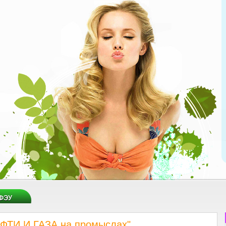
ФЭУ
ФТИ И ГАЗА на промыслах"