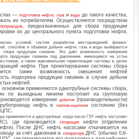
слах —
,
и
до такого качества,
подготовка нефти
газа
воды
овать их потребителям. Осуществляется посредством
, предназначенных для сбора продукции
убопроводов
ировки их до центрального пункта подготовки нефти,
ческих условий, систем разработки месторождений, физико-
тей, способов и объёмов добычи нефти, газа и воды выбираются
 сбора продукции скважин. Это даёт возможность измерения
орта продукции скважин под давлением, имеющимся на устье
асстояние, а также максимальная герметизация системы в целях
 фракций нефти. При проектировании системы сбора
вается также возможность смешения нефтей
ость подогрева продукции скважин в случае добычи
стых нефтей.
в основном применяются однотрубные системы сбора,
жин по выкидным линиям поступает на групповую
 производится измерение
(производительности)
дебитов
трубопроводу нефть в
состоянии (без
газонасыщенном
а ЦПС.
ра применяются и двухтрубные, когда после ГЗУ нефть поступает
НС), где производится
нефти (отделение
сепарация
нефти). После ДНС нефть насосами откачивается на
роводу за счёт давления в
ДНС (обычно 0,6-
сепараторе
 ЦПС, где производится его подготовка к дальнейшему