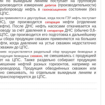
жин по выкидным линиям поступает на групповую
 производится измерение
(производительности)
дебитов
трубопроводу нефть в
состоянии (без
газонасыщенном
а ЦПС.
ра применяются и двухтрубные, когда после ГЗУ нефть поступает
НС), где производится
нефти (отделение
сепарация
нефти). После ДНС нефть насосами откачивается на
роводу за счёт давления в
ДНС (обычно 0,6-
сепараторе
 ЦПС, где производится его подготовка к дальнейшему
мы сбора продукции скважин применяются на больших
ти, когда давление на устье скважин недостаточно
скважин до ЦПС.
ниях осуществляется раздельный сбор продукции безводных и
, не смешиваясь с продукцией
родукция безводных
скважин
ает на ЦПС. Также раздельно собирают продукцию
смешение нефтей разных горизонтов, например не
роводород. Продукция обводнённых скважин или
льно смешивать, по отдельным выкидным линиям и
транспортируется до ЦПС.