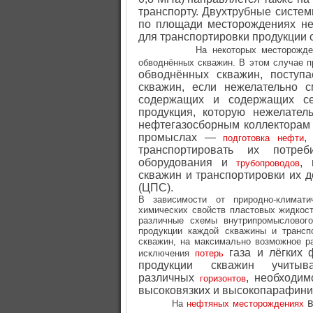
транспорту. Двухтрубные систе
по площади месторождениях неф
для транспортировки продукции 
На некоторых месторожде
обводнённых скважин. В этом случае п
обводнённых скважин, поступ
скважин, если нежелательно 
содержащих и содержащих се
продукция, которую нежелате
нефтегазосборным коллекторам 
промыслах —
,
подготовка нефти
транспортировать их потреб
оборудования и
, 
трубопроводов
скважин и транспортировки их д
(ЦПС).
В зависимости от природно-климати
химических свойств пластовых жидкос
различные схемы внутрипромыслового
продукции каждой скважины и трансп
скважин, на максимально возможное р
газа и лёгких
исключения
потерь
продукции скважин учиты
различных
, необходим
горизонтов
высоковязких и высокопарафини
На
нефтяных месторождениях