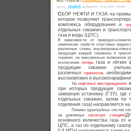
ФНГ
/
РЭНГМ
/
student
(автор -
, добавлено - 4-12-2020, 20:45)
С
БОР НЕФТИ И ГАЗА
на промы
которое позволяет транспортир
комплекса оборудования и
тр
отдельных скважин и транспорт
газа и воды (ЦПС).
В зависимости от природно-климати
химических свойств пластовых жидкос
различные схемы внутрипромыслового
продукции каждой скважины и трансп
скважин, на максимально возможное р
газа и лёгких
исключения
потерь
продукции скважин учиты
различных
, необходим
горизонтов
высоковязких и высокопарафини
На
нефтяных месторождениях
при которых продукция сква
замерную установку (ГЗУ), где
отдельных скважин, затем по 
отделения газа) направляется н
Помимо однотрубных систем сбо
(Д
на дожимную
насосную станцию
основного количества газа от 
ЦПС, а газ по отдельному газоп
0,8 МПа) направляется также на