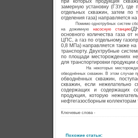
при которых продукция сква
замерную установку (ГЗУ), где
отдельных скважин, затем по 
отделения газа) направляется н
Помимо однотрубных систем сбо
(Д
на дожимную
насосную станцию
основного количества газа от 
ЦПС, а газ по отдельному газоп
0,8 МПа) направляется также на
транспорту. Двухтрубные систе
по площади месторождениях неф
для транспортировки продукции 
На некоторых месторожде
обводнённых скважин. В этом случае п
обводнённых скважин, поступ
скважин, если нежелательно 
содержащих и содержащих се
продукция, которую нежелате
нефтегазосборным коллекторам 
Ключевые слова -
Похожие статьи: