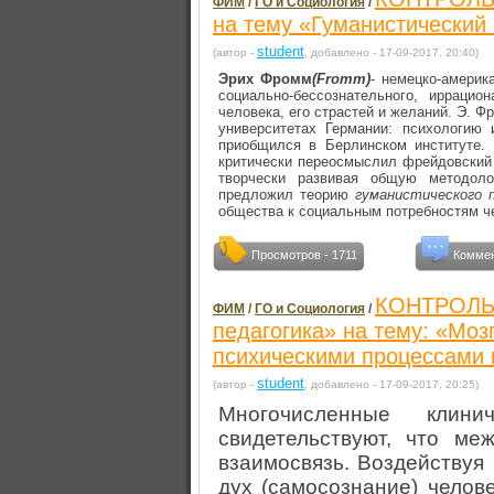
ФИМ
/
ГО и Социология
/
на тему «Гуманистический
student
(автор -
, добавлено - 17-09-2017, 20:40)
Эрих Фромм
(Fromm)
- немецко-америк
социально-бессознательного, иррацио
человека, его страстей и желаний. Э. 
университетах Германии: психологию 
приобщился в Берлинском институте. 
критически переосмыслил фрейдовский 
творчески развивая общую методоло
предложил теорию
гуманистического 
общества к социальным потребностям ч
Просмотров - 1711
Коммен
КОНТРОЛЬН
ФИМ
/
ГО и Социология
/
педагогика» на тему: «Мозг
психическими процессами 
student
(автор -
, добавлено - 17-09-2017, 20:25)
Многочисленные клин
свидетельствуют, что ме
взаимосвязь. Воздействуя
дух (самосознание) челове