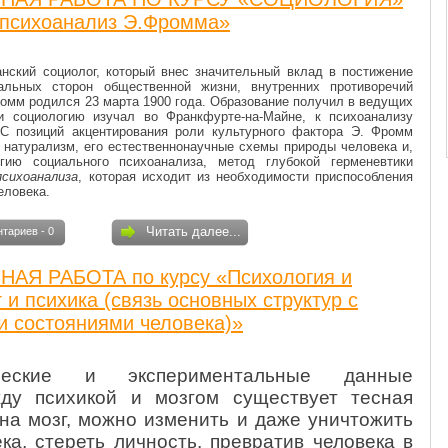
 психоанализ Э.Фромма»
анский социолог, который внес значительный вклад в постижение
нальных сторон общественной жизни, внутренних противоречий
Фромм родился 23 марта 1900 года. Образование получил в ведущих
и социологию изучал во Франкфурте-на-Майне, к психоанализу
С позиций акцентирования роли культурного фактора Э. Фромм
натурализм, его естественнонаучные схемы природы человека и,
гию социального психоанализа, метод глубокой герменевтики
психоанализа
, которая исходит из необходимости приспособления
еловека.
Читать далее...
тариев - 0
АЯ РАБОТА по курсу «Психология и
 и психика (связь основных структур с
и состояниями человека)»
ические и экспериментальные данные
жду психикой и мозгом существует тесная
 на мозг, можно изменить и даже уничтожить
ка, стереть личность, превратив человека в