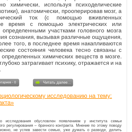
о химически, используя психоделические
отики), анатомически, прооперировав мозг, а
трический ток (с помощью вживленных
щее время с помощью электрических или
 определенными участками головного мозга
ния сознания, вызывая различные ощущения,
олее того, в последнее время накапливаются
еские состояния человека тесно связаны с
 определенных химических веществ в мозге.
 глубоко затрагивает психику, отражается и на
.
Читать далее...
тариев - 0
оциологическому исследованию на тему:
акта»
го исследования обусловлен появлением у института семьи
ого регулирования – брачного контракта. Мнение по этому поводу
 можно, не успев завести семью, уже думать о разводе, делить