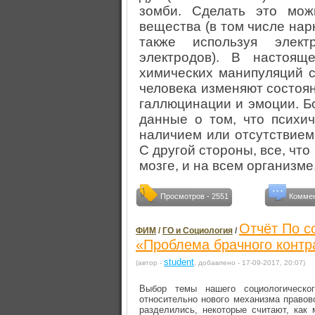
зомби. Сделать это можн
вещества (в том числе нарк
также используя элек
электродов). В настоя
химических манипуляций с
человека изменяют состоя
галлюцинации и эмоции. Б
данные о том, что психич
наличием или отсутствием
С другой стороны, все, что
мозге, и на всем организме
Просмотров - 2551
Коммен
Отчёт По с
ФИМ
/
ГО и Социология
/
«Проблема брачного контр
student
(автор -
, добавлено - 17-09-2017, 20:07)
Выбор темы нашего социологическо
относительно нового механизма правов
разделились, некоторые считают, как