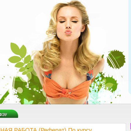
ФЭУ
АЯ РАБОТА (Реферат) По курсу