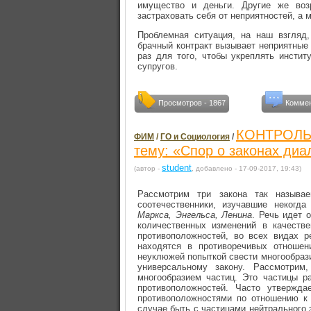
имущество и деньги. Другие же воз
застраховать себя от неприятностей, а 
Проблемная ситуация, на наш взгляд,
брачный контракт вызывает неприятные 
раз для того, чтобы укреплять инстит
супругов.
Просмотров - 1867
Коммен
КОНТРОЛЬН
ФИМ
/
ГО и Социология
/
тему: «Спор о законах диа
student
(автор -
, добавлено - 17-09-2017, 19:43)
Рассмотрим три закона так называ
соотечественники, изучавшие некогд
Маркса, Энгельса, Ленина
. Речь идет 
количественных изменений в качестве
противоположностей, во всех видах р
находятся в противоречивых отношен
неуклюжей попыткой свести многообрази
универсальному закону. Рассмотри
многообразием частиц. Это частицы р
противоположностей. Часто утвержда
противоположностями по отношению к 
случае быть с частицами нейтрального 