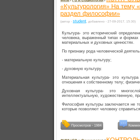
ФИМ
/
ГО и Социология
/
«Культурология» На тему 
раздел философии»
student
(автор -
, добавлено - 27-09-2017, 15:30)
Культура- это исторический определен
человека, выраженный типах и формах 
материальных и духовных ценностях.
По признаку рода человеческой деятель
- материальную культуру;
- духовную культуру.
Материальная культура- это культура
отношения к собственному телу; физиче
Духовная культура- это многосл
интеллектуальную, художественную, пр
Философия культуры заключается не тол
которые позволяют человеку справиться
Просмотров - 1984
Коммен
КОНТРОЛЬ