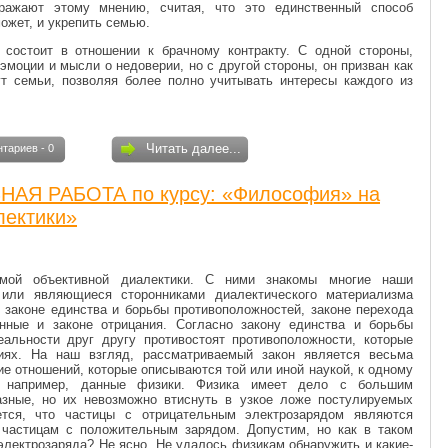
ражают этому мнению, считая, что это единственный способ
может, и укрепить семью.
 состоит в отношении к брачному контракту. С одной стороны,
эмоции и мысли о недоверии, но с другой стороны, он призван как
ут семьи, позволяя более полно учитывать интересы каждого из
Читать далее...
тариев - 0
АЯ РАБОТА по курсу: «Философия» на
лектики»
емой объективной диалектики. С ними знакомы многие наши
а или являющиеся сторонниками диалектического материализма
о законе единства и борьбы противоположностей, законе перехода
нные и законе отрицания. Согласно закону единства и борьбы
еальности друг другу противостоят противоположности, которые
иях. На наш взгляд, рассматриваемый закон является весьма
е отношений, которые описываются той или иной наукой, к одному
м, например, данные физики. Физика имеет дело с большим
азные, но их невозможно втиснуть в узкое ложе постулируемых
ется, что частицы с отрицательным электрозарядом являются
частицам с положительным зарядом. Допустим, но как в таком
электрозаряда? Не ясно. Не удалось физикам обнаружить и какие-