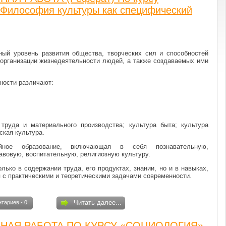
«Философия культуры как специфический
ный уровень развития общества, творческих сил и способностей
организации жизнедеятельности людей, а также создаваемых ими
ности различают:
 труда и материального производства; культура быта; культура
ская культура.
ойное образование, включающая в себя познавательную,
авовую, воспитательную, религиозную культуру.
ько в содержании труда, его продуктах, знании, но и в навыках,
 с практическими и теоретическими задачами современности.
Читать далее...
тариев - 0
НАЯ РАБОТА ПО КУРСУ «СОЦИОЛОГИЯ»