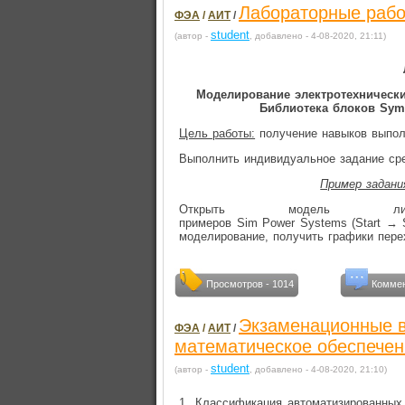
Лабораторные работ
ФЭА
/
АИТ
/
student
(автор -
, добавлено - 4-08-2020, 21:11)
Моделирование электротехнически
Библиотека блоков Sym
Цель работы:
получение навыков выпол
Выполнить индивидуальное задание ср
Пример задани
Открыть модель лин
примеров Sim Power Systems (Start →
моделирование, получить графики пере
Просмотров - 1014
Коммен
Экзаменационные в
ФЭА
/
АИТ
/
математическое обеспечен
student
(автор -
, добавлено - 4-08-2020, 21:10)
1. Классификация автоматизированных 