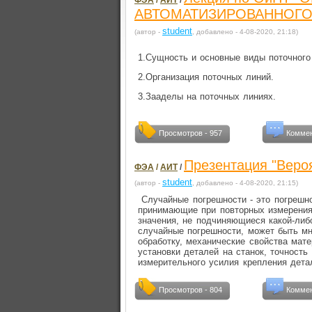
ФЭА
/
АИТ
/
АВТОМАТИЗИРОВАННОГО
student
(автор -
, добавлено - 4-08-2020, 21:18)
1.Сущность и основные виды поточного
2.Организация поточных линий.
3.Зааделы на поточных линиях.
Просмотров - 957
Коммен
Презентация "Веро
ФЭА
/
АИТ
/
student
(автор -
, добавлено - 4-08-2020, 21:15)
Случайные погрешности - это погрешно
принимающие при повторных измерения
значения, не подчиняющиеся какой-либ
случайные погрешности, может быть мн
обработку, механические свойства мате
установки деталей на станок, точность
измерительного усилия крепления детал
Просмотров - 804
Коммен