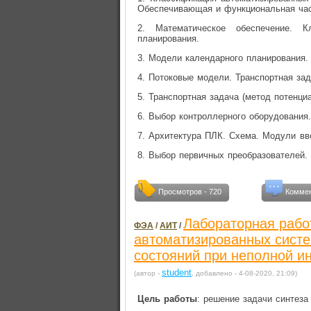
Обеспечивающая и функциональная час
2. Математическое обеспечение. К
планирования.
3. Модели календарного планирования.
4. Потоковые модели. Транспортная зад
5. Транспортная задача (метод потенциа
6. Выбор контроллерного оборудования
7. Архитектура ПЛК. Схема. Модули вв
8. Выбор первичных преобразователей.
Просмотров - 720
Коммен
Лабораторная рабо
ФЭА
/
АИТ
/
автоматизированных систе
состояний при неполной 
student
(автор -
, добавлено - 4-08-2020, 21:09)
Цель работы
: решение задачи синтеза