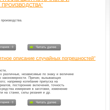
 ПРОИЗВОДСТВА"
 производства.
Читать далее...
тариев - 0
ятное описание случайных погрешностей"
сти,
х различные, независимые по знаку и величине
о закономерности. Причин, вызывающих
ого; например колебание припуска на
риалов, посторонние включения, точность
 средства измерения в заготовке, изменение
и на станке, силы резания и др.
Читать далее...
тариев - 0