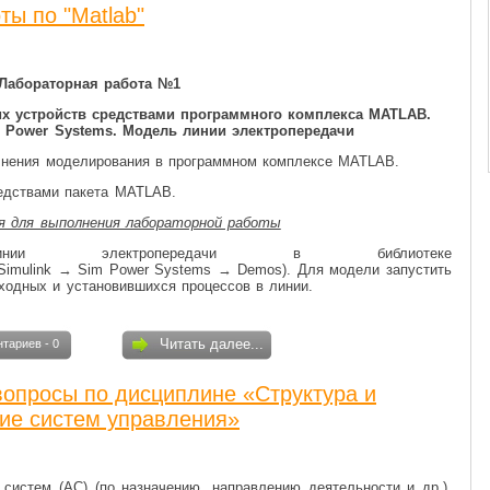
ы по "Matlab"
Лабораторная работа №
1
х устройств средствами программного комплекса MATLAB.
 Power Systems. Модель линии электропередачи
нения моделирования в программном комплексе MATLAB.
едствами пакета MATLAB.
я для выполнения лабораторной работы
ии электропередачи в библиотеке
 Simulink → Sim Power Systems → Demos). Для модели запустить
ходных и установившихся процессов в линии.
Читать далее...
тариев - 0
опросы по дисциплине «Структура и
ие систем управления»
систем (АС) (по назначению, направлению деятельности и др.).