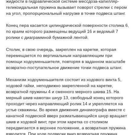
жидкости в гидравлической системе мессдоза-капилляр-
геликоидальная пружина вызывает поворот стрелки с пером
на угол, пропорциональный нагрузке в точке подвеса штанг.
Конец пера касается цилиндрической поверхности столика 6,
по краям которого размещены ведущий 16 и ведомый 7
ролики с диаграммной бумажной лентой.
Столик, в свою очередь, закреплен на каретке, которая
перемещается по
вертикальным направляющим при
помощи ходоуменьшителя, повторяя в заданном масштабе
возвратно-поступательное движение точки подвеса штанг.
Механизм ходоуменьшителя состоит из ходового винта 5,
ходовой гайки, неподвижно закрепленной на каретке,
возвратной пружины 4 и сменного мерного шкива 15. На
мерный шкив намотан шнур 13, свободный конец которого
проходит через направляющий ролик 14 и укрепляется на
устье скважины. Во время движения динамографа вместе с
канатной подвеской вверх разматывающийся шнур вращает
шкив и ходовой винт, при этом каретка со столиком
передвигается в верхнее положение, а возвратная пружина
взводится. При ходе подвески вниз возвратная пружина,