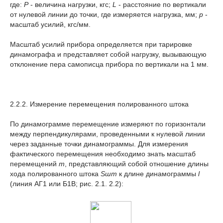
где:
P
- величина нагрузки, кгс;
L
- расстояние по вертикали
от нулевой линии до точки, где измеряется нагрузка, мм;
p
-
масштаб усилий, кгс/мм.
Масштаб усилий прибора определяется при тарировке
динамографа и представляет собой нагрузку, вызывающую
отклонение пера самописца прибора по
вертикали на 1 мм.
2.2.2. Измерение перемещения полированного штока
По динамограмме перемещение измеряют по горизонтали
между перпендикулярами, проведенными к нулевой линии
через заданные точки динамограммы. Для измерения
фактического перемещения необходимо знать масштаб
перемещений
т
, представляющий собой отношение длины
хода полированного штока
S
шт
к длине динамограммы
l
(линия АГ
1
или Б
1
В; рис. 2.1. 2.2):