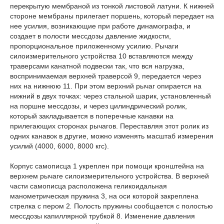
перекрытую мембраной из тонкой листовой латуни. К нижней
стороне мембраны прилегает поршень, который передает на
нее усилия, возникающие при работе динамографа, и
создает в полости мессдозы давление жидкости,
пропорциональное приложенному усилию. Рычаги
силоизмерительного устройства 10 вставляются между
траверсами канатной подвески так, что вся нагрузка,
воспринимаемая верхней траверсой 9, передается через
них на нижнюю 11. При этом верхний рычаг опирается на
нижний в двух точках: через стальной шарик, установленный
на поршне мессдозы, и через цилиндрический ролик,
который закладывается в поперечные канавки на
прилегающих сторонах рычагов. Переставляя этот ролик из
одних канавок в другие, можно изменять масштаб измерения
усилий (4000, 6000, 8000 кгс).
Корпус самописца 1 укреплен при помощи кронштейна на
верхнем рычаге силоизмерительного устройства. В верхней
части самописца расположена геликоидальная
манометрическая пружина 3, на оси которой закреплена
стрелка с пером 2
.
Полость пружины сообщается с полостью
мессдозы капиллярной трубкой 8. Изменение давления