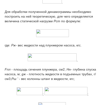
.
Для обработки полученной динамограммы необходимо
построить на ней теоретическую, для чего определяется
величина статической нагрузки
Р
ст
по формуле:
где:
Р
ж
- вес жидкости над плунжером насоса, кгс.
,
F
пл
- площадь сечения плунжера, см
2
;
Н
н
- глубина спуска
насоса, м;
g
ж
- плотность жидкости в подъемных трубах, г/
см
3
;
Р
ш
'
- вес колонны штанг в жидкости, кгс;
;
;