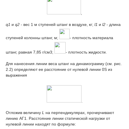
,
q
1
и
q
2
- вес 1 м ступеней штанг в воздухе, кг;
l
1
и
l
2
- длина
ступеней колонны штанг, м;
- плотность материала
штанг, равная 7,85 г/см
3
;
-
плотность жидкости.
Для нанесения линии веса штанг на динамограмму (см. рис.
2.2) определяют ее расстояние от нулевой линии 0S из
выражения
.
Отложив величину
L
на перпендикулярах, прочерчивают
линию АГ
1
. Расстояние линии статической нагрузки от
нулевой линии находят по формуле: