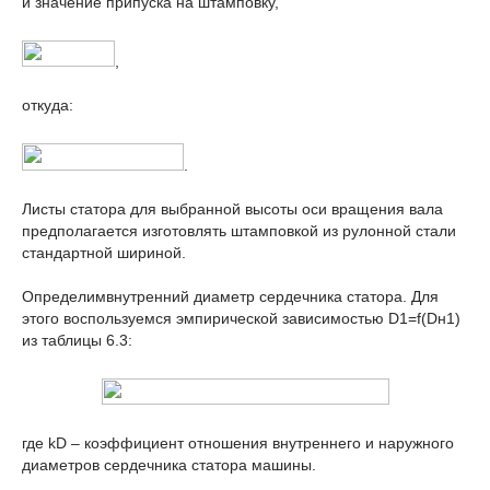
и значение припуска на штамповку,
,
откуда:
.
Листы статора для выбранной высоты оси вращения вала
предполагается изготовлять штамповкой из рулонной стали
стандартной шириной.
Определимвнутренний диаметр сердечника статора. Для
этого воспользуемся эмпирической зависимостью D
1
=f(D
н1
)
из таблицы 6.3:
где k
D
– коэффициент отношения внутреннего и наружного
диаметров сердечника статора машины.