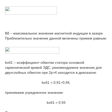
B
δ
– максимальное значение магнитной индукции в зазоре.
Приблизительно значение данной величины примем равным:
k
об1
– коэффициент обмотки статора основной
гармонической кривой ЭДС, рекомендуемое значение для
двухслойных обмоток при 2p>4 находится в диапазоне:
k
об1
= 0,91÷0,94,
принимаем усредненное значение:
k
об1
= 0,93