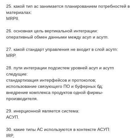
25. какой тип ас занимается планированием потребностей в
материалах:
MRPII.
26. основная цель вертикальной интеграции:
оперативный обмен данными между асуп и асутп.
27. какой стандарт управления не входит в слой асутп:
MRP.
28. пути интеграции подсистем уровней асуп и асутп
следущие:
стандартизация интерфейсов и протоколов;
использование связующего ПО и буферных бд;
внедрение комплекса продуктов одной фирмы-
производителя.
29. инерционной является система:
АСУП.
30. какие типы АС используются в контексте АСУП:
IRP,